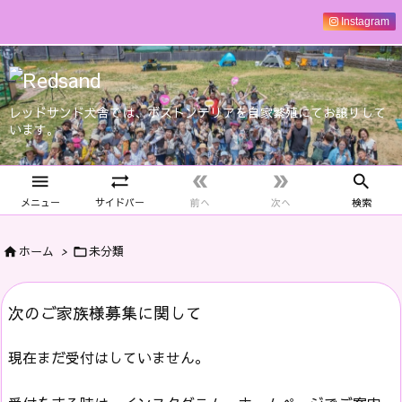
Instagram
レッドサンド犬舎では、ボストンテリアを自家繁殖にてお譲りして
います。





メニュー
サイドバー
前へ
次へ
検索
ホーム
>
未分類


次のご家族様募集に関して
現在まだ受付はしていません。