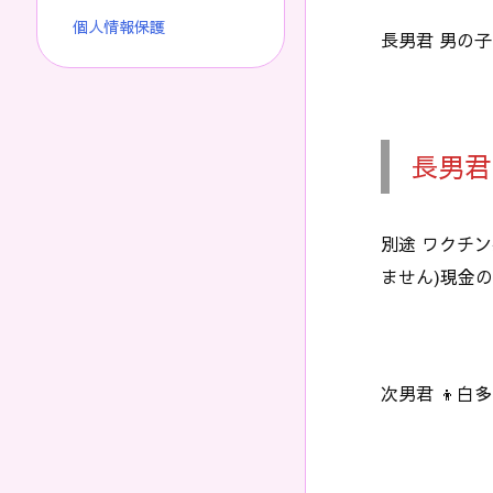
個人情報保護
長男君 男の子
長男君
別途 ワクチン
ません)現金
次男君 👦白