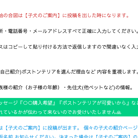
始の合図は【子犬のご案内】に投稿を出した時になります。
所・電話番号・メールアドレスすべて正確に入力してください
スはコピーして貼り付ける方法で返信しますので間違いなく入
。
(自己紹介)ボストンテリアを選んだ理由など 内容を重視します
族様の紹介（お子様の年齢）・先住犬(他ペットなど)の情報。
ッセージ『○○購入希望』『ボストンテリアが可愛いから』な
れているかが伝わって来ないのでお受けいたしません🙏
は【子犬のご案内】に投稿が出ます。 個々の子犬の紹介ページ
仮名前 お知らせください。決まった場合は【子犬のご案内】