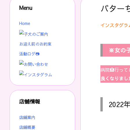
バターち
Menu
Home
インスタグラ
お迎え前のお約束
※女の子
活動ログ📷
病院🏥行っ
良くなりまし
店舗情報
2022
店舗案内
店舗概要