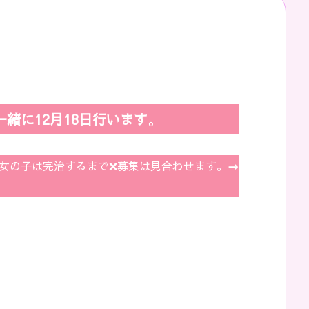
緒に12月18日行います
。
が、女の子は完治するまで❌募集は見合わせます。
→