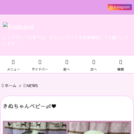
Instagram
レッドサンド犬舎では、ボストンテリアを自家繁殖にてお譲りして
います。





メニュー
サイドバー
前へ
次へ
検索

ホーム
>

NEWS
きぬちゃんベビー👶♥️