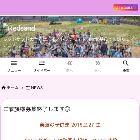
Instagram
レッドサンド犬舎では、ボストンテリアを自家繁殖にてお譲りして
います。





メニュー
サイドバー
前へ
次へ
検索
ホーム
>
NEWS


ご家族様募集終了します💮
美波の子供達 2019.2.27 生