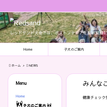
レッドサンド犬舎では、ボストンテリアを自家繁殖
Home
子犬のご案内

ホーム
>

NEWS
みんな
Menu
Home
健康チェック受